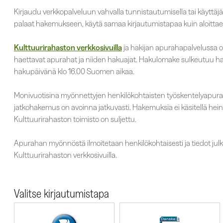
Kirjaudu verkkopalveluun vahvalla tunnistautumisella tai käyttäj
palaat hakemukseen, käytä samaa kirjautumistapaa kuin aloittae
Kulttuurirahaston verkkosivuilla
ja hakijan apurahapalvelussa 
haettavat apurahat ja niiden hakuajat. Hakulomake sulkeutuu h
hakupäivänä klo 16.00 Suomen aikaa.
Monivuotisina myönnettyjen henkilökohtaisten työskentelyapur
jatkohakemus on avoinna jatkuvasti. Hakemuksia ei käsitellä hein
Kulttuurirahaston toimisto on suljettu.
Apurahan myönnöstä ilmoitetaan henkilökohtaisesti ja tiedot jul
Kulttuurirahaston verkkosivuilla.
Valitse kirjautumistapa