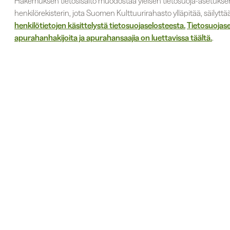
Hakemuksen tietosisältö muodostaa yleisen tietosuoja-asetuks
henkilörekisterin, jota Suomen Kulttuurirahasto ylläpitää, säilyttää 
henkilötietojen käsittelystä tietosuojaselosteesta.
Tietosuojase
apurahanhakijoita ja apurahansaajia on luettavissa täältä.
.